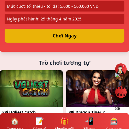
Mức cược tối thiểu - tối đa: 5,000 - 500,000 VNĐ
Ngày phát hành: 25 tháng 4 năm 2025
Chơi Ngay
Trò chơi tương tự
88i Ugliest Catch
88i Dragon Tiger 2
88i Ugliest Catch là trò chơi slot hài
🏠
📝
🎁
88i Dragon Tiger 2 là một trò chơi
📲
🎰
hước lấy cảm hứng từ thế giới dưới
bài trực tuyến đầy kịch tính, mang
đáy đại dương nơi cư dân kỳ lạ đang
đến trải nghiệm cược nhanh chóng
Trang chủ
Đăng ký
Khuyến mãi
Tải App
Chơi ngay